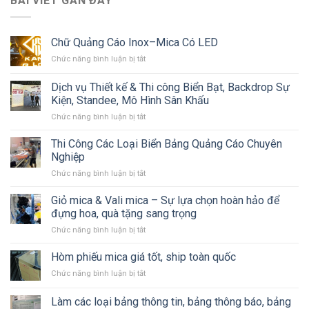
BÀI VIẾT GẦN ĐÂY
Chữ Quảng Cáo Inox–Mica Có LED
ở
Chức năng bình luận bị tắt
Chữ
Quảng
Dịch vụ Thiết kế & Thi công Biển Bạt, Backdrop Sự
Cáo
Kiện, Standee, Mô Hình Sân Khấu
Inox–
ở
Chức năng bình luận bị tắt
Mica
Dịch
Có
vụ
LED
Thi Công Các Loại Biển Bảng Quảng Cáo Chuyên
Thiết
Nghiệp
kế
ở
Chức năng bình luận bị tắt
&
Thi
Thi
Công
Giỏ mica & Vali mica – Sự lựa chọn hoàn hảo để
công
Các
Biển
đựng hoa, quà tặng sang trọng
Loại
Bạt,
ở
Chức năng bình luận bị tắt
Biển
Backdrop
Giỏ
Bảng
Sự
mica
Hòm phiếu mica giá tốt, ship toàn quốc
Quảng
Kiện,
&
Cáo
Standee,
ở
Chức năng bình luận bị tắt
Vali
Chuyên
Mô
Hòm
mica
Nghiệp
Hình
phiếu
Làm các loại bảng thông tin, bảng thông báo, bảng
–
Sân
mica