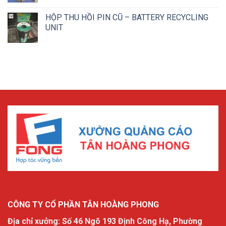
HỘP THU HỒI PIN CŨ – BATTERY RECYCLING
UNIT
CÔNG TY CỔ PHẦN TÂN HOÀNG PHONG
Địa chỉ xưởng: Số 46 Ngõ 193 Định Công Hạ, Phường