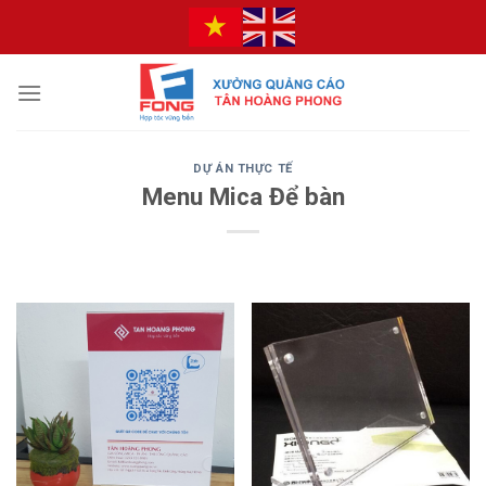
Bỏ
qua
nội
dung
DỰ ÁN THỰC TẾ
Menu Mica Để bàn