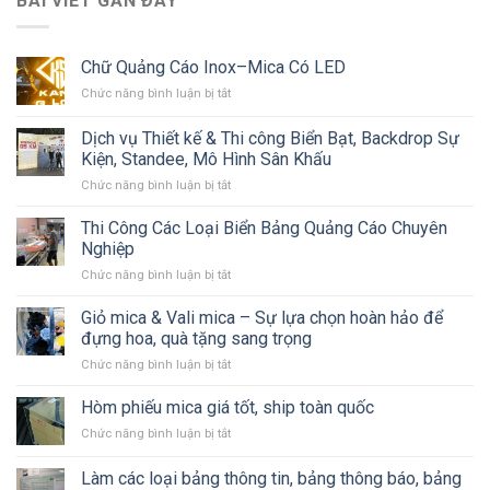
BÀI VIẾT GẦN ĐÂY
Chữ Quảng Cáo Inox–Mica Có LED
ở
Chức năng bình luận bị tắt
Chữ
Quảng
Dịch vụ Thiết kế & Thi công Biển Bạt, Backdrop Sự
Cáo
Kiện, Standee, Mô Hình Sân Khấu
Inox–
ở
Chức năng bình luận bị tắt
Mica
Dịch
Có
vụ
LED
Thi Công Các Loại Biển Bảng Quảng Cáo Chuyên
Thiết
Nghiệp
kế
ở
Chức năng bình luận bị tắt
&
Thi
Thi
Công
Giỏ mica & Vali mica – Sự lựa chọn hoàn hảo để
công
Các
Biển
đựng hoa, quà tặng sang trọng
Loại
Bạt,
ở
Chức năng bình luận bị tắt
Biển
Backdrop
Giỏ
Bảng
Sự
mica
Hòm phiếu mica giá tốt, ship toàn quốc
Quảng
Kiện,
&
Cáo
Standee,
ở
Chức năng bình luận bị tắt
Vali
Chuyên
Mô
Hòm
mica
Nghiệp
Hình
phiếu
Làm các loại bảng thông tin, bảng thông báo, bảng
–
Sân
mica