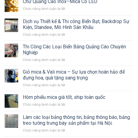
Chữ Quảng Cáo Inox–Mica Có LED
ở
Chức năng bình luận bị tắt
Chữ
Quảng
Dịch vụ Thiết kế & Thi công Biển Bạt, Backdrop Sự
Cáo
Kiện, Standee, Mô Hình Sân Khấu
Inox–
ở
Chức năng bình luận bị tắt
Mica
Dịch
Có
vụ
LED
Thi Công Các Loại Biển Bảng Quảng Cáo Chuyên
Thiết
Nghiệp
kế
ở
Chức năng bình luận bị tắt
&
Thi
Thi
Công
Giỏ mica & Vali mica – Sự lựa chọn hoàn hảo để
công
Các
Biển
đựng hoa, quà tặng sang trọng
Loại
Bạt,
ở
Chức năng bình luận bị tắt
Biển
Backdrop
Giỏ
Bảng
Sự
mica
Hòm phiếu mica giá tốt, ship toàn quốc
Quảng
Kiện,
&
Cáo
Standee,
ở
Chức năng bình luận bị tắt
Vali
Chuyên
Mô
Hòm
mica
Nghiệp
Hình
phiếu
Làm các loại bảng thông tin, bảng thông báo, bảng
–
Sân
mica
Sự
treo tường trưng bày sản phẩm tại Hà Nội.
Khấu
giá
lựa
ở
Chức năng bình luận bị tắt
tốt,
chọn
Làm
ship
hoàn