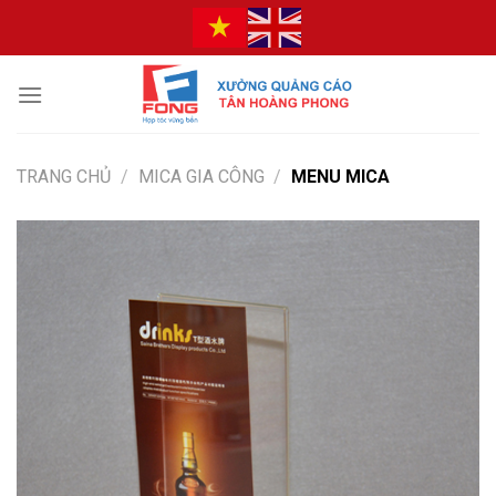
Bỏ
qua
nội
dung
TRANG CHỦ
/
MICA GIA CÔNG
/
MENU MICA