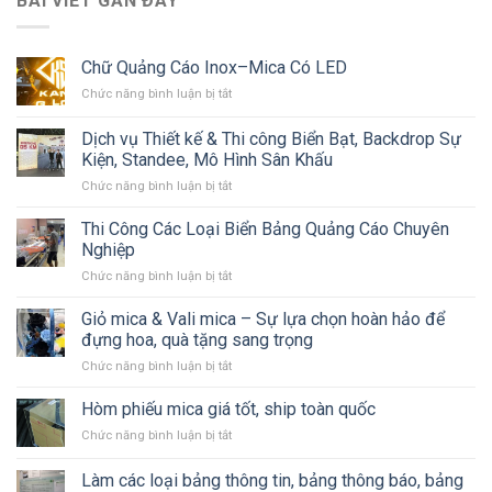
BÀI VIẾT GẦN ĐÂY
Chữ Quảng Cáo Inox–Mica Có LED
ở
Chức năng bình luận bị tắt
Chữ
Quảng
Dịch vụ Thiết kế & Thi công Biển Bạt, Backdrop Sự
Cáo
Kiện, Standee, Mô Hình Sân Khấu
Inox–
ở
Chức năng bình luận bị tắt
Mica
Dịch
Có
vụ
LED
Thi Công Các Loại Biển Bảng Quảng Cáo Chuyên
Thiết
Nghiệp
kế
ở
Chức năng bình luận bị tắt
&
Thi
Thi
Công
Giỏ mica & Vali mica – Sự lựa chọn hoàn hảo để
công
Các
Biển
đựng hoa, quà tặng sang trọng
Loại
Bạt,
ở
Chức năng bình luận bị tắt
Biển
Backdrop
Giỏ
Bảng
Sự
mica
Hòm phiếu mica giá tốt, ship toàn quốc
Quảng
Kiện,
&
Cáo
Standee,
ở
Chức năng bình luận bị tắt
Vali
Chuyên
Mô
Hòm
mica
Nghiệp
Hình
phiếu
Làm các loại bảng thông tin, bảng thông báo, bảng
–
Sân
mica