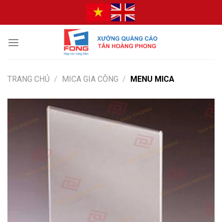
Bỏ
qua
nội
dung
TRANG CHỦ
/
MICA GIA CÔNG
/
MENU MICA