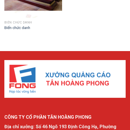
BIỂN CHỨC DANH
Biển chức danh
CÔNG TY CỔ PHẦN TÂN HOÀNG PHONG
Địa chỉ xưởng: Số 46 Ngõ 193 Định Công Hạ, Phường