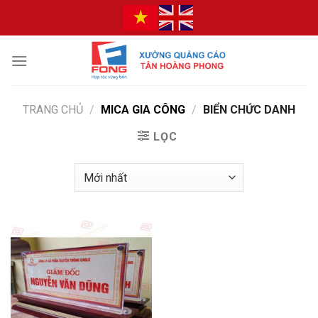
Bỏ
qua
nội
dung
TRANG CHỦ
/
MICA GIA CÔNG
/
BIỂN CHỨC DANH
LỌC