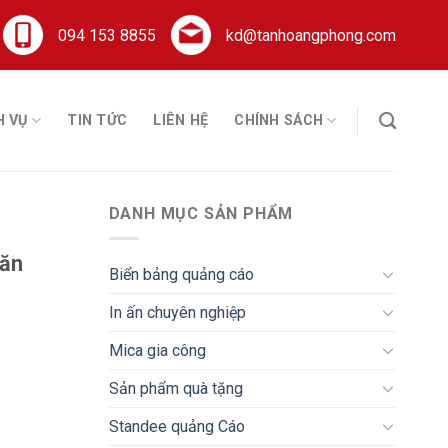
094 153 8855
kd@tanhoangphong.com
H VỤ
TIN TỨC
LIÊN HỆ
CHÍNH SÁCH
DANH MỤC SẢN PHẨM
găn
Biển bảng quảng cáo
In ấn chuyên nghiệp
Mica gia công
Sản phẩm quà tặng
Standee quảng Cáo