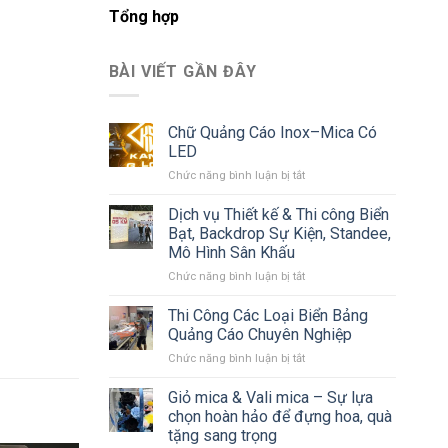
Tổng hợp
BÀI VIẾT GẦN ĐÂY
Chữ Quảng Cáo Inox–Mica Có
LED
ở
Chức năng bình luận bị tắt
Chữ
Quảng
Dịch vụ Thiết kế & Thi công Biển
Cáo
Bạt, Backdrop Sự Kiện, Standee,
Inox–
Mô Hình Sân Khấu
Mica
ở
Chức năng bình luận bị tắt
Có
Dịch
LED
vụ
Thi Công Các Loại Biển Bảng
Thiết
Quảng Cáo Chuyên Nghiệp
kế
ở
Chức năng bình luận bị tắt
&
Thi
Thi
Công
Giỏ mica & Vali mica – Sự lựa
công
Các
Biển
chọn hoàn hảo để đựng hoa, quà
Loại
Bạt,
tặng sang trọng
Biển
Backdrop