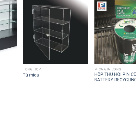
TỔNG HỢP
MICA GIA CÔNG
HỘP THU HỒI PIN CŨ
Tủ mica
BATTERY RECYCLING