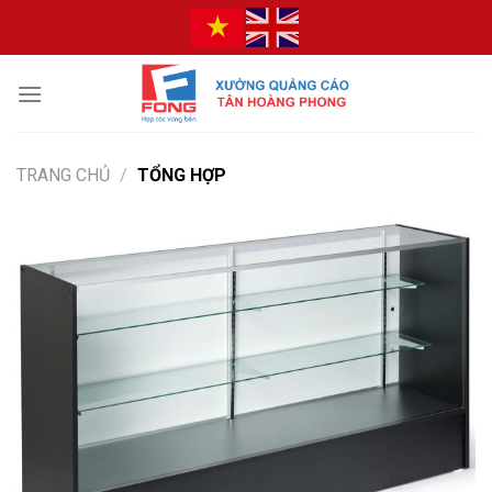
Bỏ
qua
nội
dung
TRANG CHỦ
/
TỔNG HỢP