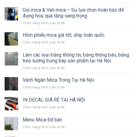
Thi
Thi
Công
Giỏ mica & Vali mica – Sự lựa chọn hoàn hảo để
công
Các
Biển
đựng hoa, quà tặng sang trọng
Loại
Bạt,
ở
Chức năng bình luận bị tắt
Biển
Backdrop
Giỏ
Bảng
Sự
mica
Hòm phiếu mica giá tốt, ship toàn quốc
Quảng
Kiện,
&
Cáo
Standee,
ở
Chức năng bình luận bị tắt
Vali
Chuyên
Mô
Hòm
mica
Nghiệp
Hình
phiếu
Làm các loại bảng thông tin, bảng thông báo, bảng
–
Sân
mica
Sự
treo tường trưng bày sản phẩm tại Hà Nội.
Khấu
giá
lựa
ở
Chức năng bình luận bị tắt
tốt,
chọn
Làm
ship
hoàn
các
toàn
Vách Ngăn Mica Trong Tại Hà Nội
hảo
loại
quốc
để
ở
Chức năng bình luận bị tắt
bảng
đựng
Vách
thông
hoa,
Ngăn
IN DECAL GIÁ RẺ TẠI HÀ NỘI
tin,
quà
Mica
bảng
tặng
ở
Chức năng bình luận bị tắt
Trong
thông
sang
IN
Tại
báo,
trọng
DECAL
Hà
Menu Mica Để bàn
bảng
GIÁ
Nội
treo
ở
Chức năng bình luận bị tắt
RẺ
tường
Menu
TẠI
trưng