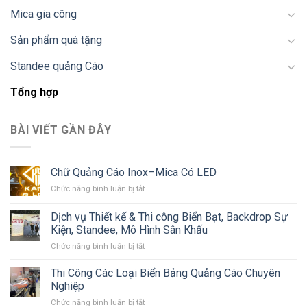
Mica gia công
Sản phẩm quà tặng
Standee quảng Cáo
Tổng hợp
BÀI VIẾT GẦN ĐÂY
Chữ Quảng Cáo Inox–Mica Có LED
ở
Chức năng bình luận bị tắt
Chữ
Quảng
Dịch vụ Thiết kế & Thi công Biển Bạt, Backdrop Sự
Cáo
Kiện, Standee, Mô Hình Sân Khấu
Inox–
ở
Chức năng bình luận bị tắt
Mica
Dịch
Có
vụ
LED
Thi Công Các Loại Biển Bảng Quảng Cáo Chuyên
Thiết
Nghiệp
kế
ở
Chức năng bình luận bị tắt
&