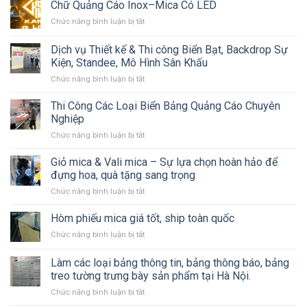
Chữ Quảng Cáo Inox–Mica Có LED
ở
Chức năng bình luận bị tắt
Chữ
Quảng
Dịch vụ Thiết kế & Thi công Biển Bạt, Backdrop Sự
Cáo
Kiện, Standee, Mô Hình Sân Khấu
Inox–
ở
Chức năng bình luận bị tắt
Mica
Dịch
Có
vụ
LED
Thi Công Các Loại Biển Bảng Quảng Cáo Chuyên
Thiết
Nghiệp
kế
ở
Chức năng bình luận bị tắt
&
Thi
Thi
Công
Giỏ mica & Vali mica – Sự lựa chọn hoàn hảo để
công
Các
Biển
đựng hoa, quà tặng sang trọng
Loại
Bạt,
ở
Chức năng bình luận bị tắt
Biển
Backdrop
Giỏ
Bảng
Sự
mica
Hòm phiếu mica giá tốt, ship toàn quốc
Quảng
Kiện,
&
Cáo
Standee,
ở
Chức năng bình luận bị tắt
Vali
Chuyên
Mô
Hòm
mica
Nghiệp
Hình
phiếu
Làm các loại bảng thông tin, bảng thông báo, bảng
–
Sân
mica
Sự
treo tường trưng bày sản phẩm tại Hà Nội.
Khấu
giá
lựa
ở
Chức năng bình luận bị tắt
tốt,
chọn
Làm
ship