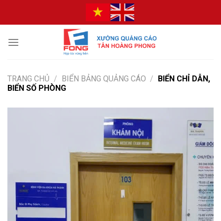
Bỏ
qua
nội
dung
TRANG CHỦ
/
BIỂN BẢNG QUẢNG CÁO
/
BIỂN CHỈ DẪN,
BIỂN SỐ PHÒNG