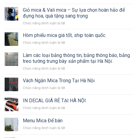
Thi
Thi
Công
Giỏ mica & Vali mica – Sự lựa chọn hoàn hảo để
công
Các
Biển
đựng hoa, quà tặng sang trọng
Loại
Bạt,
ở
Chức năng bình luận bị tắt
Biển
Backdrop
Giỏ
Bảng
Sự
mica
Hòm phiếu mica giá tốt, ship toàn quốc
Quảng
Kiện,
&
Cáo
Standee,
ở
Chức năng bình luận bị tắt
Vali
Chuyên
Mô
Hòm
mica
Nghiệp
Hình
phiếu
Làm các loại bảng thông tin, bảng thông báo, bảng
–
Sân
mica
Sự
treo tường trưng bày sản phẩm tại Hà Nội.
Khấu
giá
lựa
ở
Chức năng bình luận bị tắt
tốt,
chọn
Làm
ship
hoàn
các
toàn
Vách Ngăn Mica Trong Tại Hà Nội
hảo
loại
quốc
để
ở
Chức năng bình luận bị tắt
bảng
đựng
Vách
thông
hoa,
Ngăn
IN DECAL GIÁ RẺ TẠI HÀ NỘI
tin,
quà
Mica
bảng
tặng
ở
Chức năng bình luận bị tắt
Trong
thông
sang
IN
Tại
báo,
trọng
DECAL
Hà
Menu Mica Để bàn
bảng
GIÁ
Nội
treo
ở
Chức năng bình luận bị tắt
RẺ
tường
Menu
TẠI
trưng