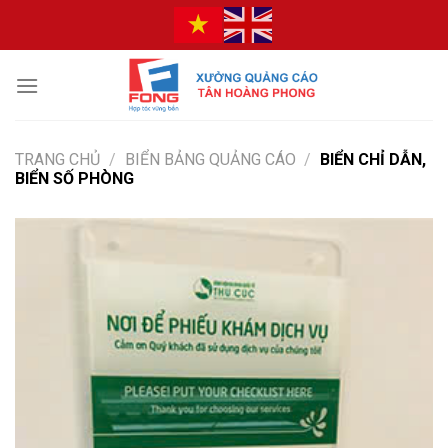
Bỏ
qua
nội
dung
TRANG CHỦ
/
BIỂN BẢNG QUẢNG CÁO
/
BIỂN CHỈ DẪN,
BIỂN SỐ PHÒNG