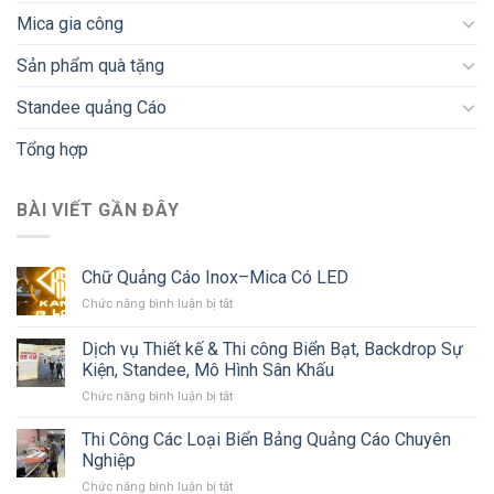
Mica gia công
Sản phẩm quà tặng
Standee quảng Cáo
Tổng hợp
BÀI VIẾT GẦN ĐÂY
Chữ Quảng Cáo Inox–Mica Có LED
ở
Chức năng bình luận bị tắt
Chữ
Quảng
Dịch vụ Thiết kế & Thi công Biển Bạt, Backdrop Sự
Cáo
Kiện, Standee, Mô Hình Sân Khấu
Inox–
ở
Chức năng bình luận bị tắt
Mica
Dịch
Có
vụ
LED
Thi Công Các Loại Biển Bảng Quảng Cáo Chuyên
Thiết
Nghiệp
kế
ở
Chức năng bình luận bị tắt
&