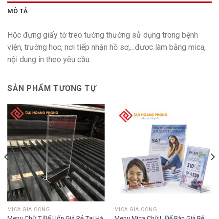
MÔ TẢ
Hộc đựng giấy tờ treo tường thường sử dụng trong bệnh
viện, trường học, nơi tiếp nhận hồ sơ,…được làm bằng mica,
nội dung in theo yêu cầu.
SẢN PHẨM TƯƠNG TỰ
MICA GIA CÔNG
MICA GIA CÔNG
Menu Chữ T Đế Uốn Giá Rẻ Tại Hà
Menu Mica Chữ L Để Bàn Giá Rẻ