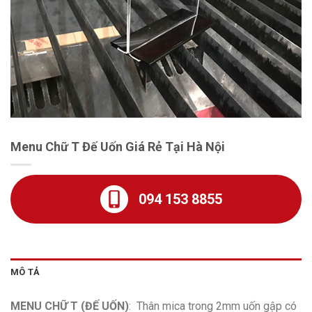
Menu Chữ T Đế Uốn Giá Rẻ Tại Hà Nội
094 153 8855
MÔ TẢ
MENU CHỮ T (ĐẾ UỐN)
: Thân mica trong 2mm uốn gập có