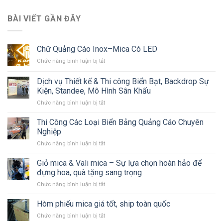
BÀI VIẾT GẦN ĐÂY
Chữ Quảng Cáo Inox–Mica Có LED
ở
Chức năng bình luận bị tắt
Chữ
Quảng
Dịch vụ Thiết kế & Thi công Biển Bạt, Backdrop Sự
Cáo
Kiện, Standee, Mô Hình Sân Khấu
Inox–
ở
Chức năng bình luận bị tắt
Mica
Dịch
Có
vụ
LED
Thi Công Các Loại Biển Bảng Quảng Cáo Chuyên
Thiết
Nghiệp
kế
ở
Chức năng bình luận bị tắt
&
Thi
Thi
Công
Giỏ mica & Vali mica – Sự lựa chọn hoàn hảo để
công
Các
Biển
đựng hoa, quà tặng sang trọng
Loại
Bạt,
ở
Chức năng bình luận bị tắt
Biển
Backdrop
Giỏ
Bảng
Sự
mica
Hòm phiếu mica giá tốt, ship toàn quốc
Quảng
Kiện,
&
Cáo
Standee,
ở
Chức năng bình luận bị tắt
Vali
Chuyên
Mô