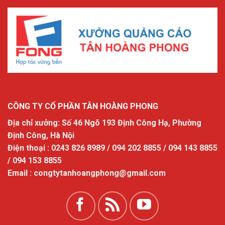
CÔNG TY CỔ PHẦN TÂN HOÀNG PHONG
Địa chỉ xưởng: Số 46 Ngõ 193 Định Công Hạ, Phường
Định Công, Hà Nội
Điện thoại : 0243 826 8989 / 094 202 8855 / 094 143 8855
/ 094 153 8855
Email : congtytanhoangphong@gmail.com