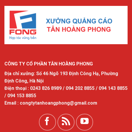
CÔNG TY CỔ PHẦN TÂN HOÀNG PHONG
Địa chỉ xưởng: Số 46 Ngõ 193 Định Công Hạ, Phường
Định Công, Hà Nội
Điện thoại : 0243 826 8989 / 094 202 8855 / 094 143 8855
/ 094 153 8855
Email : congtytanhoangphong@gmail.com