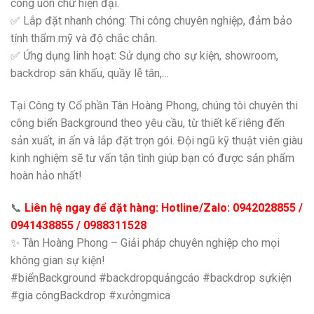
công uốn chữ hiện đại.
✅ Lắp đặt nhanh chóng: Thi công chuyên nghiệp, đảm bảo
tính thẩm mỹ và độ chắc chắn.
✅ Ứng dụng linh hoạt: Sử dụng cho sự kiện, showroom,
backdrop sân khấu, quầy lễ tân,…
Tại Công ty Cổ phần Tân Hoàng Phong, chúng tôi chuyên thi
công biển Background theo yêu cầu, từ thiết kế riêng đến
sản xuất, in ấn và lắp đặt trọn gói. Đội ngũ kỹ thuật viên giàu
kinh nghiệm sẽ tư vấn tận tình giúp bạn có được sản phẩm
hoàn hảo nhất!
📞
Liên hệ ngay để đặt hàng: Hotline/Zalo: 0942028855 /
0941438855 / 0988311528
✨ Tân Hoàng Phong – Giải pháp chuyên nghiệp cho mọi
không gian sự kiện!
#biểnBackground #backdropquảngcáo #backdrop sựkiện
#gia côngBackdrop #xưởngmica