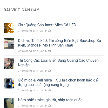
BÀI VIẾT GẦN ĐÂY
Chữ Quảng Cáo Inox–Mica Có LED
ở
Chức năng bình luận bị tắt
Chữ
Quảng
Dịch vụ Thiết kế & Thi công Biển Bạt, Backdrop Sự
Cáo
Kiện, Standee, Mô Hình Sân Khấu
Inox–
ở
Chức năng bình luận bị tắt
Mica
Dịch
Có
vụ
LED
Thi Công Các Loại Biển Bảng Quảng Cáo Chuyên
Thiết
Nghiệp
kế
ở
Chức năng bình luận bị tắt
&
Thi
Thi
Công
Giỏ mica & Vali mica – Sự lựa chọn hoàn hảo để
công
Các
Biển
đựng hoa, quà tặng sang trọng
Loại
Bạt,
ở
Chức năng bình luận bị tắt
Biển
Backdrop
Giỏ
Bảng
Sự
mica
Hòm phiếu mica giá tốt, ship toàn quốc
Quảng
Kiện,
&
Cáo
Standee,
ở
Chức năng bình luận bị tắt
Vali
Chuyên