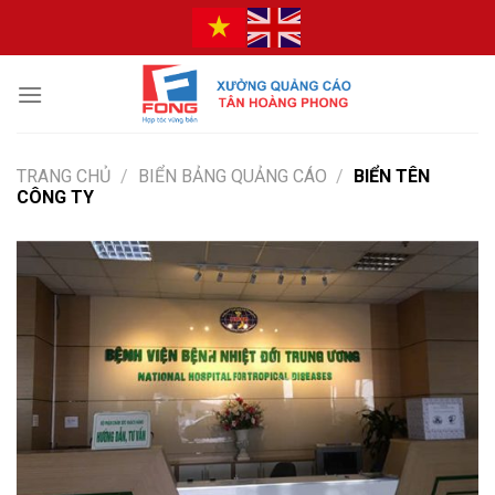
Bỏ
qua
nội
dung
TRANG CHỦ
/
BIỂN BẢNG QUẢNG CÁO
/
BIỂN TÊN
CÔNG TY