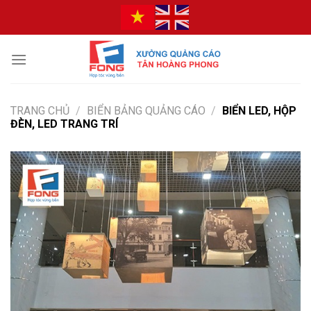
Bỏ
qua
nội
dung
TRANG CHỦ
/
BIỂN BẢNG QUẢNG CÁO
/
BIỂN LED, HỘP
ĐÈN, LED TRANG TRÍ