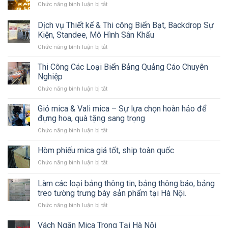
ở
Chức năng bình luận bị tắt
Chữ
Quảng
Dịch vụ Thiết kế & Thi công Biển Bạt, Backdrop Sự
Cáo
Kiện, Standee, Mô Hình Sân Khấu
Inox–
ở
Chức năng bình luận bị tắt
Mica
Dịch
Có
vụ
LED
Thi Công Các Loại Biển Bảng Quảng Cáo Chuyên
Thiết
Nghiệp
kế
ở
Chức năng bình luận bị tắt
&
Thi
Thi
Công
Giỏ mica & Vali mica – Sự lựa chọn hoàn hảo để
công
Các
Biển
đựng hoa, quà tặng sang trọng
Loại
Bạt,
ở
Chức năng bình luận bị tắt
Biển
Backdrop
Giỏ
Bảng
Sự
mica
Hòm phiếu mica giá tốt, ship toàn quốc
Quảng
Kiện,
&
Cáo
Standee,
ở
Chức năng bình luận bị tắt
Vali
Chuyên
Mô
Hòm
mica
Nghiệp
Hình
phiếu
Làm các loại bảng thông tin, bảng thông báo, bảng
–
Sân
mica
Sự
treo tường trưng bày sản phẩm tại Hà Nội.
Khấu
giá
lựa
ở
Chức năng bình luận bị tắt
tốt,
chọn
Làm
ship
hoàn
các
toàn
Vách Ngăn Mica Trong Tại Hà Nội
hảo