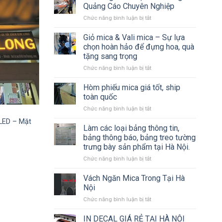
Thiết
Quảng Cáo Chuyên Nghiệp
kế
ở
Chức năng bình luận bị tắt
&
Thi
Thi
Công
Giỏ mica & Vali mica – Sự lựa
công
Các
Biển
chọn hoàn hảo để đựng hoa, quà
Loại
Bạt,
tặng sang trọng
Biển
Backdrop
ở
Chức năng bình luận bị tắt
Bảng
Sự
Giỏ
Quảng
Kiện,
mica
Cáo
Hòm phiếu mica giá tốt, ship
Standee,
&
Chuyên
Mô
toàn quốc
Vali
Nghiệp
Hình
ở
Chức năng bình luận bị tắt
mica
Sân
Hòm
–
Khấu
LED – Mặt
phiếu
Làm các loại bảng thông tin,
Sự
mica
lựa
bảng thông báo, bảng treo tường
giá
chọn
trưng bày sản phẩm tại Hà Nội.
tốt,
hoàn
ở
Chức năng bình luận bị tắt
ship
hảo
Làm
toàn
để
các
quốc
Vách Ngăn Mica Trong Tại Hà
đựng
loại
hoa,
Nội
bảng
quà
ở
Chức năng bình luận bị tắt
thông
tặng
Vách
tin,
sang
Ngăn
IN DECAL GIÁ RẺ TẠI HÀ NỘI
bảng
trọng