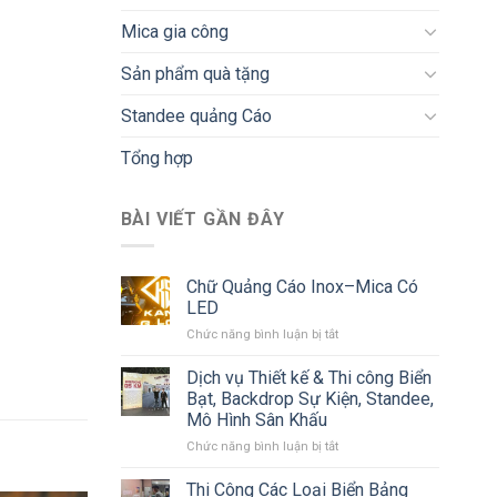
Mica gia công
Sản phẩm quà tặng
Standee quảng Cáo
Tổng hợp
BÀI VIẾT GẦN ĐÂY
Chữ Quảng Cáo Inox–Mica Có
LED
ở
Chức năng bình luận bị tắt
Chữ
Quảng
Dịch vụ Thiết kế & Thi công Biển
Cáo
Bạt, Backdrop Sự Kiện, Standee,
Inox–
Mô Hình Sân Khấu
Mica
ở
Chức năng bình luận bị tắt
Có
Dịch
LED
vụ
Thi Công Các Loại Biển Bảng