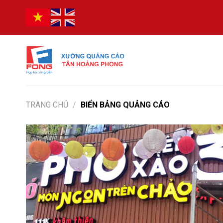
Bỏ
qua
nội
dung
TRANG CHỦ
/
BIỂN BẢNG QUẢNG CÁO