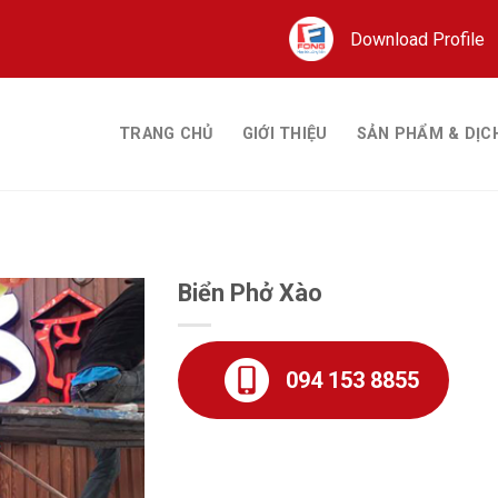
Download Profile
TRANG CHỦ
GIỚI THIỆU
SẢN PHẨM & DỊC
Biển Phở Xào
094 153 8855