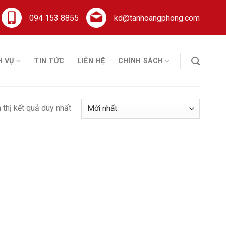
094 153 8855
kd@tanhoangphong.com
H VỤ
TIN TỨC
LIÊN HỆ
CHÍNH SÁCH
 thị kết quả duy nhất