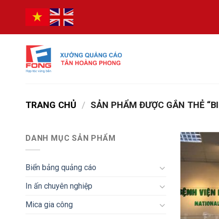
Bỏ
qua
nội
dung
TRANG CHỦ
/
SẢN PHẨM ĐƯỢC GẮN THẺ “BI
DANH MỤC SẢN PHẨM
Biển bảng quảng cáo
In ấn chuyên nghiệp
Mica gia công