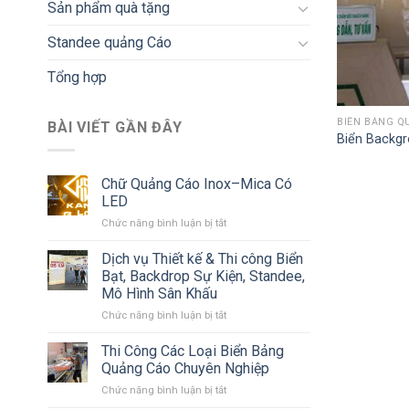
Sản phẩm quà tặng
Standee quảng Cáo
Tổng hợp
BIỂN BẢNG Q
BÀI VIẾT GẦN ĐÂY
Biển Backg
Chữ Quảng Cáo Inox–Mica Có
LED
ở
Chức năng bình luận bị tắt
Chữ
Quảng
Dịch vụ Thiết kế & Thi công Biển
Cáo
Bạt, Backdrop Sự Kiện, Standee,
Inox–
Mô Hình Sân Khấu
Mica
ở
Chức năng bình luận bị tắt
Có
Dịch
LED
vụ
Thi Công Các Loại Biển Bảng
Thiết
Quảng Cáo Chuyên Nghiệp
kế
ở
Chức năng bình luận bị tắt
&
Thi
Thi