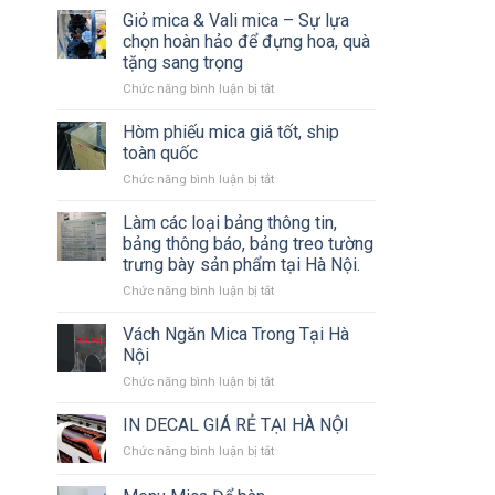
Công
Giỏ mica & Vali mica – Sự lựa
công
Các
Biển
chọn hoàn hảo để đựng hoa, quà
Loại
Bạt,
tặng sang trọng
Biển
Backdrop
ở
Chức năng bình luận bị tắt
Bảng
Sự
Giỏ
Quảng
Kiện,
mica
Cáo
Hòm phiếu mica giá tốt, ship
Standee,
&
Chuyên
Mô
toàn quốc
Vali
Nghiệp
Hình
ở
Chức năng bình luận bị tắt
mica
Sân
Hòm
–
Khấu
phiếu
Làm các loại bảng thông tin,
Sự
mica
lựa
bảng thông báo, bảng treo tường
giá
chọn
trưng bày sản phẩm tại Hà Nội.
tốt,
hoàn
ở
Chức năng bình luận bị tắt
ship
hảo
Làm
toàn
để
các
quốc
Vách Ngăn Mica Trong Tại Hà
đựng
loại
hoa,
Nội
bảng
quà
ở
Chức năng bình luận bị tắt
thông
tặng
Vách
tin,
sang
Ngăn
IN DECAL GIÁ RẺ TẠI HÀ NỘI
bảng
trọng
Mica
thông
ở
Chức năng bình luận bị tắt
Trong
báo,
IN
Tại
bảng
DECAL
Hà