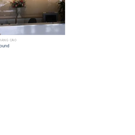
UẢNG CÁO
round