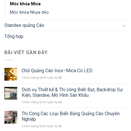
Móc khóa Mica
Móc khóa Nhựa dẻo
Standee quảng Cáo
Tổng hợp
BÀI VIẾT GẦN ĐÂY
Chữ Quảng Cáo Inox–Mica Có LED
ở
Chức năng bình luận bị tắt
Chữ
Quảng
Dịch vụ Thiết kế & Thi công Biển Bạt, Backdrop Sự
Cáo
Kiện, Standee, Mô Hình Sân Khấu
Inox–
ở
Chức năng bình luận bị tắt
Mica
Dịch
Có
vụ
LED
Thi Công Các Loại Biển Bảng Quảng Cáo Chuyên
Thiết
Nghiệp
kế
ở
Chức năng bình luận bị tắt
&
Thi