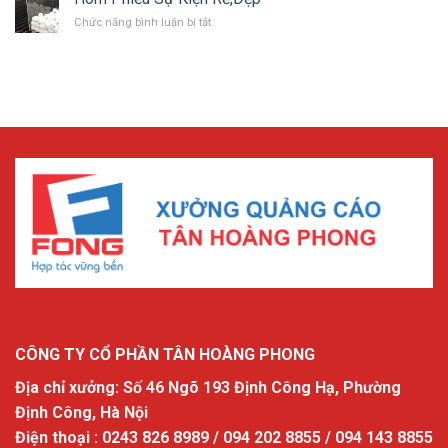
bày
Để
NỘI
sản
ở
Chức năng bình luận bị tắt
bàn
phẩm
Hòm
tại
Phiếu
Hà
Sự
Nội.
Kiện
Rẻ,Đẹp
CÔNG TY CỔ PHẦN TÂN HOÀNG PHONG
Địa chỉ xưởng: Số 46 Ngõ 193 Định Công Hạ, Phường
Định Công, Hà Nội
Điện thoại : 0243 826 8989 / 094 202 8855 / 094 143 8855