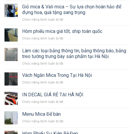
Thi
Công
Giỏ mica & Vali mica – Sự lựa chọn hoàn hảo để
công
Các
Biển
đựng hoa, quà tặng sang trọng
Loại
Bạt,
ở
Chức năng bình luận bị tắt
Biển
Backdrop
Giỏ
Bảng
Sự
mica
Hòm phiếu mica giá tốt, ship toàn quốc
Quảng
Kiện,
&
Cáo
Standee,
ở
Chức năng bình luận bị tắt
Vali
Chuyên
Mô
Hòm
mica
Nghiệp
Hình
phiếu
Làm các loại bảng thông tin, bảng thông báo, bảng
–
Sân
mica
Sự
treo tường trưng bày sản phẩm tại Hà Nội.
Khấu
giá
lựa
ở
Chức năng bình luận bị tắt
tốt,
chọn
Làm
ship
hoàn
các
toàn
Vách Ngăn Mica Trong Tại Hà Nội
hảo
loại
quốc
để
ở
Chức năng bình luận bị tắt
bảng
đựng
Vách
thông
hoa,
Ngăn
IN DECAL GIÁ RẺ TẠI HÀ NỘI
tin,
quà
Mica
bảng
tặng
ở
Chức năng bình luận bị tắt
Trong
thông
sang
IN
Tại
báo,
trọng
DECAL
Hà
Menu Mica Để bàn
bảng
GIÁ
Nội
treo
ở
Chức năng bình luận bị tắt
RẺ
tường
Menu
TẠI
trưng
Mica
HÀ
Hòm Phiếu Sự Kiện Rẻ,Đẹp