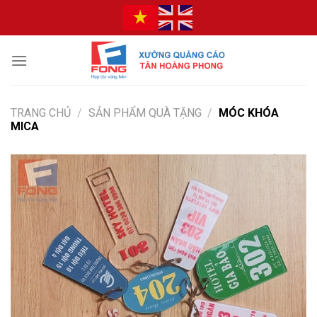
Bỏ
qua
nội
dung
TRANG CHỦ
/
SẢN PHẨM QUÀ TẶNG
/
MÓC KHÓA
MICA