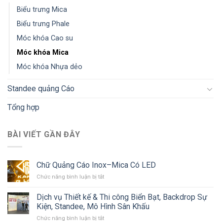
Biểu trưng Mica
Biểu trưng Phale
Móc khóa Cao su
Móc khóa Mica
Móc khóa Nhựa dẻo
Standee quảng Cáo
Tổng hợp
BÀI VIẾT GẦN ĐÂY
Chữ Quảng Cáo Inox–Mica Có LED
ở
Chức năng bình luận bị tắt
Chữ
Quảng
Dịch vụ Thiết kế & Thi công Biển Bạt, Backdrop Sự
Cáo
Kiện, Standee, Mô Hình Sân Khấu
Inox–
ở
Chức năng bình luận bị tắt
Mica