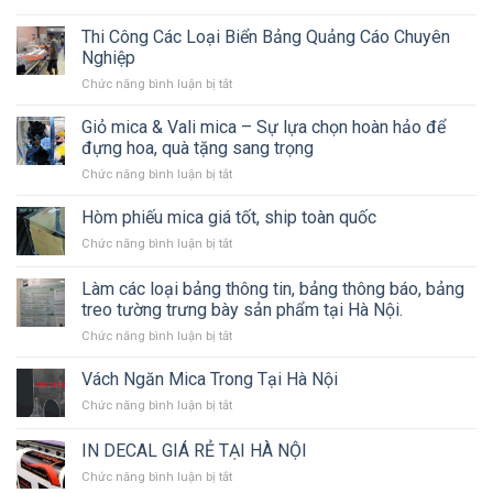
Dịch
Có
vụ
LED
Thi Công Các Loại Biển Bảng Quảng Cáo Chuyên
Thiết
Nghiệp
kế
ở
Chức năng bình luận bị tắt
&
Thi
Thi
Công
Giỏ mica & Vali mica – Sự lựa chọn hoàn hảo để
công
Các
Biển
đựng hoa, quà tặng sang trọng
Loại
Bạt,
ở
Chức năng bình luận bị tắt
Biển
Backdrop
Giỏ
Bảng
Sự
mica
Hòm phiếu mica giá tốt, ship toàn quốc
Quảng
Kiện,
&
Cáo
Standee,
ở
Chức năng bình luận bị tắt
Vali
Chuyên
Mô
Hòm
mica
Nghiệp
Hình
phiếu
Làm các loại bảng thông tin, bảng thông báo, bảng
–
Sân
mica
Sự
treo tường trưng bày sản phẩm tại Hà Nội.
Khấu
giá
lựa
ở
Chức năng bình luận bị tắt
tốt,
chọn
Làm
ship
hoàn
các
toàn
Vách Ngăn Mica Trong Tại Hà Nội
hảo
loại
quốc
để
ở
Chức năng bình luận bị tắt
bảng
đựng
Vách
thông
hoa,
Ngăn
IN DECAL GIÁ RẺ TẠI HÀ NỘI
tin,
quà
Mica
bảng
tặng
ở
Chức năng bình luận bị tắt
Trong
thông
sang