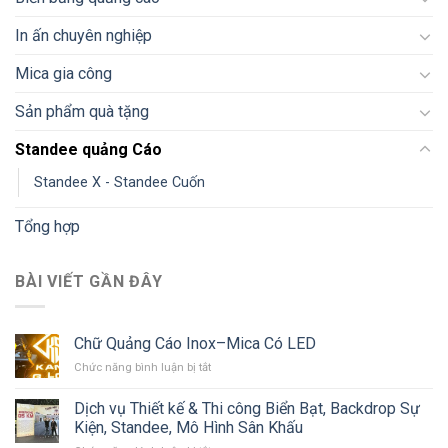
In ấn chuyên nghiệp
Mica gia công
Sản phẩm quà tặng
Standee quảng Cáo
Standee X - Standee Cuốn
Tổng hợp
BÀI VIẾT GẦN ĐÂY
Chữ Quảng Cáo Inox–Mica Có LED
ở
Chức năng bình luận bị tắt
Chữ
Quảng
Dịch vụ Thiết kế & Thi công Biển Bạt, Backdrop Sự
Cáo
Kiện, Standee, Mô Hình Sân Khấu
Inox–