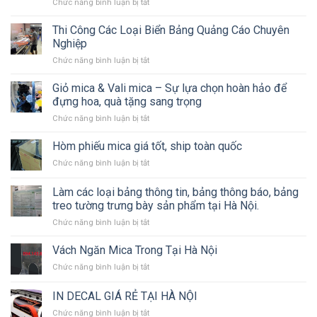
ở
Chức năng bình luận bị tắt
Mica
Dịch
Có
vụ
LED
Thi Công Các Loại Biển Bảng Quảng Cáo Chuyên
Thiết
Nghiệp
kế
ở
Chức năng bình luận bị tắt
&
Thi
Thi
Công
Giỏ mica & Vali mica – Sự lựa chọn hoàn hảo để
công
Các
Biển
đựng hoa, quà tặng sang trọng
Loại
Bạt,
ở
Chức năng bình luận bị tắt
Biển
Backdrop
Giỏ
Bảng
Sự
mica
Hòm phiếu mica giá tốt, ship toàn quốc
Quảng
Kiện,
&
Cáo
Standee,
ở
Chức năng bình luận bị tắt
Vali
Chuyên
Mô
Hòm
mica
Nghiệp
Hình
phiếu
Làm các loại bảng thông tin, bảng thông báo, bảng
–
Sân
mica
Sự
treo tường trưng bày sản phẩm tại Hà Nội.
Khấu
giá
lựa
ở
Chức năng bình luận bị tắt
tốt,
chọn
Làm
ship
hoàn
các
toàn
Vách Ngăn Mica Trong Tại Hà Nội
hảo
loại
quốc
để
ở
Chức năng bình luận bị tắt
bảng
đựng
Vách
thông
hoa,
Ngăn
IN DECAL GIÁ RẺ TẠI HÀ NỘI
tin,
quà
Mica
bảng
tặng
ở
Chức năng bình luận bị tắt
Trong