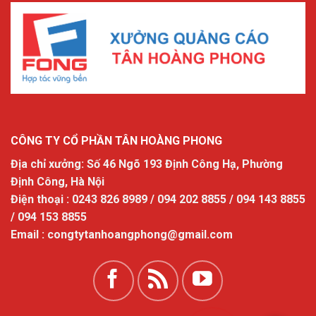
CÔNG TY CỔ PHẦN TÂN HOÀNG PHONG
Địa chỉ xưởng: Số 46 Ngõ 193 Định Công Hạ, Phường
Định Công, Hà Nội
Điện thoại : 0243 826 8989 / 094 202 8855 / 094 143 8855
/ 094 153 8855
Email : congtytanhoangphong@gmail.com