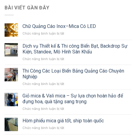
BÀI VIẾT GẦN ĐÂY
Chữ Quảng Cáo Inox–Mica Có LED
ở
Chức năng bình luận bị tắt
Chữ
Quảng
Dịch vụ Thiết kế & Thi công Biển Bạt, Backdrop Sự
Cáo
Kiện, Standee, Mô Hình Sân Khấu
Inox–
ở
Chức năng bình luận bị tắt
Mica
Dịch
Có
vụ
LED
Thi Công Các Loại Biển Bảng Quảng Cáo Chuyên
Thiết
Nghiệp
kế
ở
Chức năng bình luận bị tắt
&
Thi
Thi
Công
Giỏ mica & Vali mica – Sự lựa chọn hoàn hảo để
công
Các
Biển
đựng hoa, quà tặng sang trọng
Loại
Bạt,
ở
Chức năng bình luận bị tắt
Biển
Backdrop
Giỏ
Bảng
Sự
mica
Hòm phiếu mica giá tốt, ship toàn quốc
Quảng
Kiện,
&
Cáo
Standee,
ở
Chức năng bình luận bị tắt
Vali
Chuyên
Mô
Hòm
mica
Nghiệp