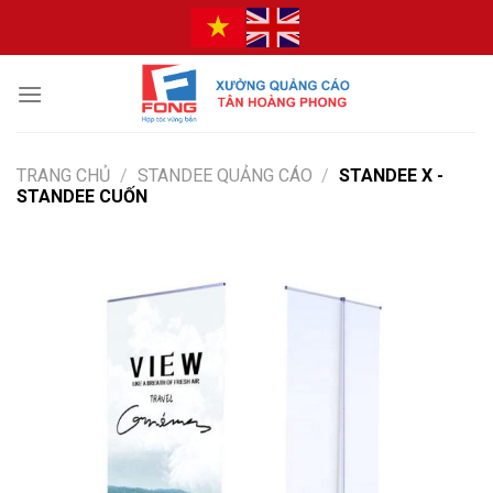
Bỏ
qua
nội
dung
TRANG CHỦ
/
STANDEE QUẢNG CÁO
/
STANDEE X -
STANDEE CUỐN