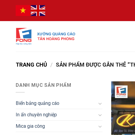
Bỏ
qua
nội
dung
TRANG CHỦ
/
SẢN PHẨM ĐƯỢC GẮN THẺ “TH
DANH MỤC SẢN PHẨM
Biển bảng quảng cáo
In ấn chuyên nghiệp
Mica gia công