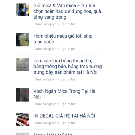
Công
Giỏ mica & Vali mica – Sự lựa
công
Các
Biển
chọn hoàn hảo để đựng hoa, quà
Loại
Bạt,
tặng sang trọng
Biển
Backdrop
ở
Chức năng bình luận bị tắt
Bảng
Sự
Giỏ
Quảng
Kiện,
mica
Cáo
Hòm phiếu mica giá tốt, ship
Standee,
&
Chuyên
Mô
toàn quốc
Vali
Nghiệp
Hình
ở
Chức năng bình luận bị tắt
mica
Sân
Hòm
–
Khấu
phiếu
Làm các loại bảng thông tin,
Sự
mica
lựa
bảng thông báo, bảng treo tường
giá
chọn
trưng bày sản phẩm tại Hà Nội.
tốt,
hoàn
ở
Chức năng bình luận bị tắt
ship
hảo
Làm
toàn
để
các
quốc
Vách Ngăn Mica Trong Tại Hà
đựng
loại
hoa,
Nội
bảng
quà
ở
Chức năng bình luận bị tắt
thông
tặng
Vách
tin,
sang
Ngăn
IN DECAL GIÁ RẺ TẠI HÀ NỘI
bảng
trọng
Mica
thông
ở
Chức năng bình luận bị tắt
Trong
báo,
IN
Tại
bảng
DECAL
Hà