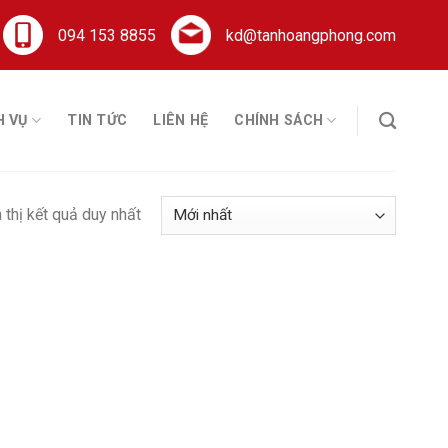
094 153 8855
kd@tanhoangphong.com
H VỤ
TIN TỨC
LIÊN HỆ
CHÍNH SÁCH
 thị kết quả duy nhất