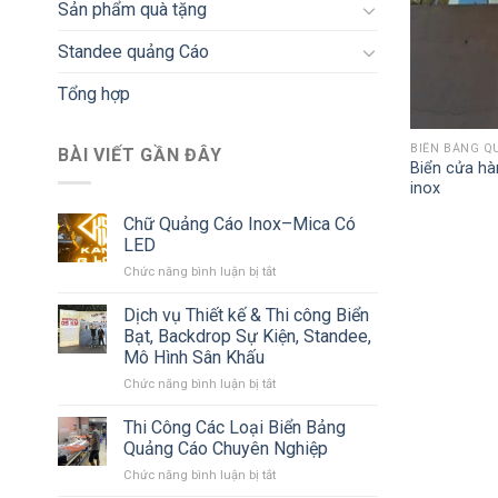
Sản phẩm quà tặng
Standee quảng Cáo
Tổng hợp
BIỂN BẢNG Q
BÀI VIẾT GẦN ĐÂY
Biển cửa hà
inox
Chữ Quảng Cáo Inox–Mica Có
LED
ở
Chức năng bình luận bị tắt
Chữ
Quảng
Dịch vụ Thiết kế & Thi công Biển
Cáo
Bạt, Backdrop Sự Kiện, Standee,
Inox–
Mô Hình Sân Khấu
Mica
ở
Chức năng bình luận bị tắt
Có
Dịch
LED
vụ
Thi Công Các Loại Biển Bảng
Thiết
Quảng Cáo Chuyên Nghiệp
kế
ở
Chức năng bình luận bị tắt
&
Thi
Thi