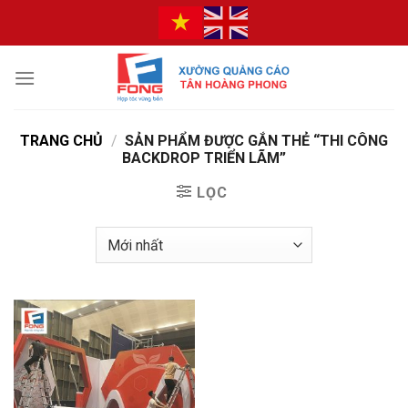
Bỏ
qua
nội
dung
TRANG CHỦ
/
SẢN PHẨM ĐƯỢC GẮN THẺ “THI CÔNG
BACKDROP TRIỂN LÃM”
LỌC