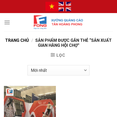
Bỏ
qua
nội
dung
TRANG CHỦ
/
SẢN PHẨM ĐƯỢC GẮN THẺ “SẢN XUẤT
GIAN HÀNG HỘI CHỢ”
LỌC