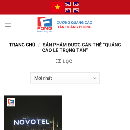
Bỏ
qua
nội
dung
TRANG CHỦ
/
SẢN PHẨM ĐƯỢC GẮN THẺ “QUẢNG
CÁO LÊ TRỌNG TẤN”
LỌC