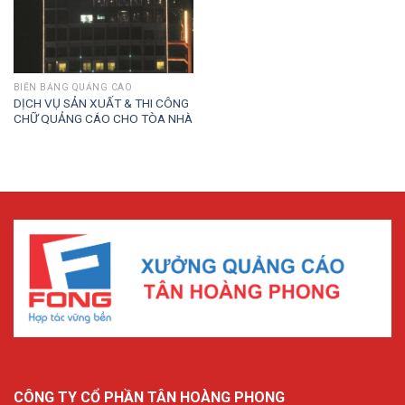
BIỂN BẢNG QUẢNG CÁO
DỊCH VỤ SẢN XUẤT & THI CÔNG
CHỮ QUẢNG CÁO CHO TÒA NHÀ
CÔNG TY CỔ PHẦN TÂN HOÀNG PHONG