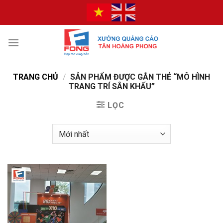
Bỏ
qua
nội
dung
TRANG CHỦ
/
SẢN PHẨM ĐƯỢC GẮN THẺ “MÔ HÌNH
TRANG TRÍ SÂN KHẤU”
LỌC