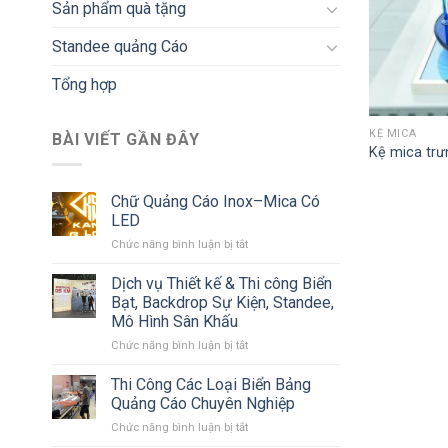
Sản phẩm quà tặng
Standee quảng Cáo
Tổng hợp
KỆ MICA
BÀI VIẾT GẦN ĐÂY
Kệ mica tr
Chữ Quảng Cáo Inox–Mica Có
LED
ở
Chức năng bình luận bị tắt
Chữ
Quảng
Dịch vụ Thiết kế & Thi công Biển
Cáo
Bạt, Backdrop Sự Kiện, Standee,
Inox–
Mô Hình Sân Khấu
Mica
ở
Chức năng bình luận bị tắt
Có
Dịch
LED
vụ
Thi Công Các Loại Biển Bảng
Thiết
Quảng Cáo Chuyên Nghiệp
kế
ở
Chức năng bình luận bị tắt
&
Thi
Thi