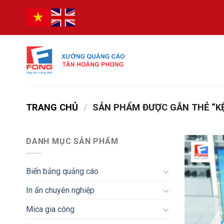
Bỏ
qua
nội
dung
TRANG CHỦ
/
SẢN PHẨM ĐƯỢC GẮN THẺ “K
DANH MỤC SẢN PHẨM
Biển bảng quảng cáo
In ấn chuyên nghiệp
Mica gia công