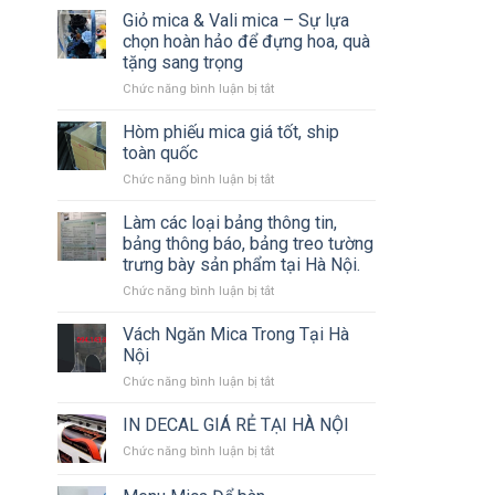
Công
Giỏ mica & Vali mica – Sự lựa
công
Các
Biển
chọn hoàn hảo để đựng hoa, quà
Loại
Bạt,
tặng sang trọng
Biển
Backdrop
ở
Chức năng bình luận bị tắt
Bảng
Sự
Giỏ
Quảng
Kiện,
mica
Cáo
Hòm phiếu mica giá tốt, ship
Standee,
&
Chuyên
Mô
toàn quốc
Vali
Nghiệp
Hình
ở
Chức năng bình luận bị tắt
mica
Sân
Hòm
–
Khấu
phiếu
Làm các loại bảng thông tin,
Sự
mica
lựa
bảng thông báo, bảng treo tường
giá
chọn
trưng bày sản phẩm tại Hà Nội.
tốt,
hoàn
ở
Chức năng bình luận bị tắt
ship
hảo
Làm
toàn
để
các
quốc
Vách Ngăn Mica Trong Tại Hà
đựng
loại
hoa,
Nội
bảng
quà
ở
Chức năng bình luận bị tắt
thông
tặng
Vách
tin,
sang
Ngăn
IN DECAL GIÁ RẺ TẠI HÀ NỘI
bảng
trọng
Mica
thông
ở
Chức năng bình luận bị tắt
Trong
báo,
IN
Tại
bảng
DECAL
Hà