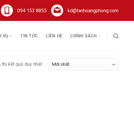
094 153 8855
kd@tanhoangphong.com
H VỤ
TIN TỨC
LIÊN HỆ
CHÍNH SÁCH
 thị kết quả duy nhất