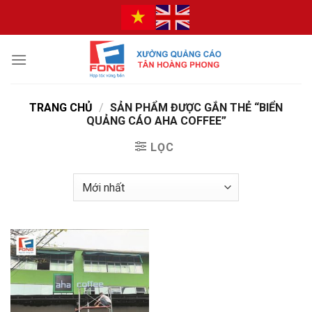
Bỏ
qua
nội
dung
TRANG CHỦ
/
SẢN PHẨM ĐƯỢC GẮN THẺ “BIỂN
QUẢNG CÁO AHA COFFEE”
LỌC