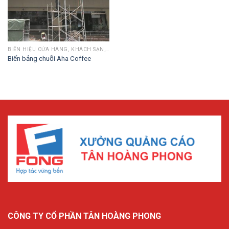
BIỂN HIỆU CỬA HÀNG, KHÁCH SẠN, CHUỖI
Biển bảng chuỗi Aha Coffee
CÔNG TY CỔ PHẦN TÂN HOÀNG PHONG