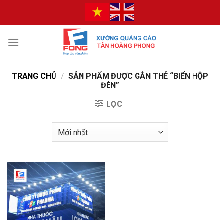
Bỏ
qua
nội
dung
TRANG CHỦ
/
SẢN PHẨM ĐƯỢC GẮN THẺ “BIỂN HỘP
ĐÈN”
LỌC