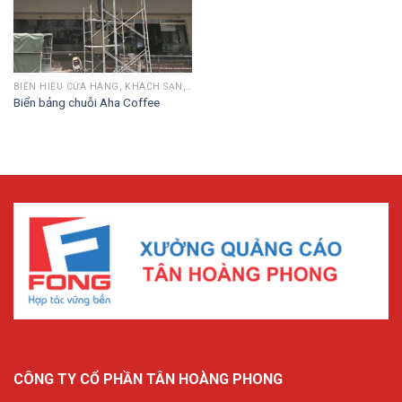
BIỂN HIỆU CỬA HÀNG, KHÁCH SẠN, CHUỖI
Biển bảng chuỗi Aha Coffee
CÔNG TY CỔ PHẦN TÂN HOÀNG PHONG