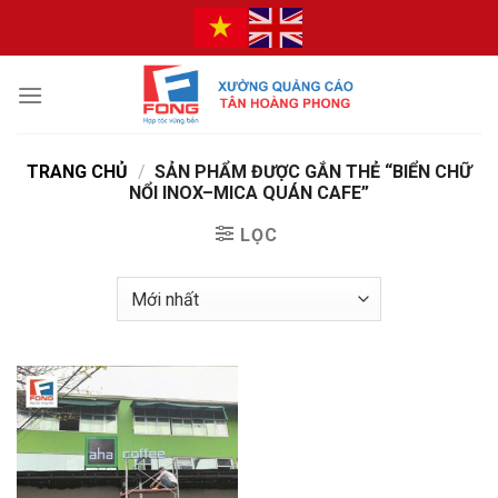
Bỏ
qua
nội
dung
TRANG CHỦ
/
SẢN PHẨM ĐƯỢC GẮN THẺ “BIỂN CHỮ
NỔI INOX–MICA QUÁN CAFE”
LỌC