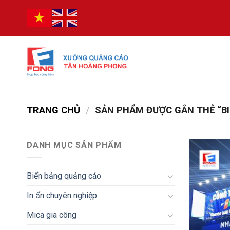
Bỏ
qua
nội
dung
TRANG CHỦ
/
SẢN PHẨM ĐƯỢC GẮN THẺ “BI
DANH MỤC SẢN PHẨM
Biển bảng quảng cáo
In ấn chuyên nghiệp
Mica gia công