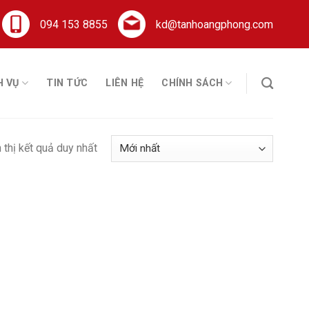
094 153 8855
kd@tanhoangphong.com
H VỤ
TIN TỨC
LIÊN HỆ
CHÍNH SÁCH
 thị kết quả duy nhất