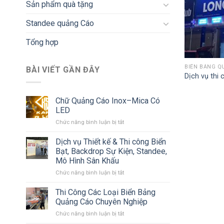
Sản phẩm quà tặng
Standee quảng Cáo
Tổng hợp
BIỂN BẢNG Q
BÀI VIẾT GẦN ĐÂY
Dịch vụ thi 
Chữ Quảng Cáo Inox–Mica Có
LED
ở
Chức năng bình luận bị tắt
Chữ
Quảng
Dịch vụ Thiết kế & Thi công Biển
Cáo
Bạt, Backdrop Sự Kiện, Standee,
Inox–
Mô Hình Sân Khấu
Mica
ở
Chức năng bình luận bị tắt
Có
Dịch
LED
vụ
Thi Công Các Loại Biển Bảng
Thiết
Quảng Cáo Chuyên Nghiệp
kế
ở
Chức năng bình luận bị tắt
&
Thi
Thi