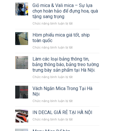
Công
Giỏ mica & Vali mica – Sự lựa
công
Các
Biển
chọn hoàn hảo để đựng hoa, quà
Loại
Bạt,
tặng sang trọng
Biển
Backdrop
ở
Chức năng bình luận bị tắt
Bảng
Sự
Giỏ
Quảng
Kiện,
mica
Cáo
Hòm phiếu mica giá tốt, ship
Standee,
&
Chuyên
Mô
toàn quốc
Vali
Nghiệp
Hình
ở
Chức năng bình luận bị tắt
mica
Sân
Hòm
–
Khấu
phiếu
Làm các loại bảng thông tin,
Sự
mica
lựa
bảng thông báo, bảng treo tường
giá
chọn
trưng bày sản phẩm tại Hà Nội.
tốt,
hoàn
ở
Chức năng bình luận bị tắt
ship
hảo
Làm
toàn
để
các
quốc
Vách Ngăn Mica Trong Tại Hà
đựng
loại
hoa,
Nội
bảng
quà
ở
Chức năng bình luận bị tắt
thông
tặng
Vách
tin,
sang
Ngăn
IN DECAL GIÁ RẺ TẠI HÀ NỘI
bảng
trọng
Mica
thông
ở
Chức năng bình luận bị tắt
Trong
báo,
IN
Tại
bảng
DECAL
Hà