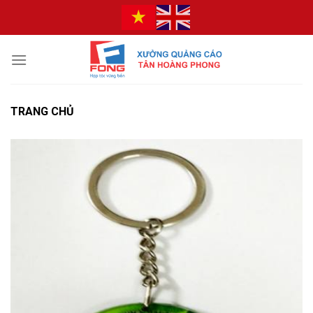
Bỏ
qua
nội
dung
TRANG CHỦ