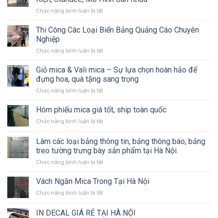
Inox–
ở
Chức năng bình luận bị tắt
Mica
Dịch
Có
vụ
LED
Thi Công Các Loại Biển Bảng Quảng Cáo Chuyên
Thiết
Nghiệp
kế
ở
Chức năng bình luận bị tắt
&
Thi
Thi
Công
Giỏ mica & Vali mica – Sự lựa chọn hoàn hảo để
công
Các
Biển
đựng hoa, quà tặng sang trọng
Loại
Bạt,
ở
Chức năng bình luận bị tắt
Biển
Backdrop
Giỏ
Bảng
Sự
mica
Hòm phiếu mica giá tốt, ship toàn quốc
Quảng
Kiện,
&
Cáo
Standee,
ở
Chức năng bình luận bị tắt
Vali
Chuyên
Mô
Hòm
mica
Nghiệp
Hình
phiếu
Làm các loại bảng thông tin, bảng thông báo, bảng
–
Sân
mica
Sự
treo tường trưng bày sản phẩm tại Hà Nội.
Khấu
giá
lựa
ở
Chức năng bình luận bị tắt
tốt,
chọn
Làm
ship
hoàn
các
toàn
Vách Ngăn Mica Trong Tại Hà Nội
hảo
loại
quốc
để
ở
Chức năng bình luận bị tắt
bảng
đựng
Vách
thông
hoa,
Ngăn
IN DECAL GIÁ RẺ TẠI HÀ NỘI
tin,
quà
Mica