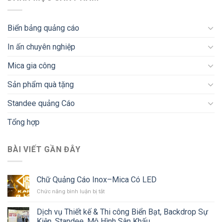
Biển bảng quảng cáo
In ấn chuyên nghiệp
Mica gia công
Sản phẩm quà tặng
Standee quảng Cáo
Tổng hợp
BÀI VIẾT GẦN ĐÂY
Chữ Quảng Cáo Inox–Mica Có LED
ở
Chức năng bình luận bị tắt
Chữ
Quảng
Dịch vụ Thiết kế & Thi công Biển Bạt, Backdrop Sự
Cáo
Kiện, Standee, Mô Hình Sân Khấu