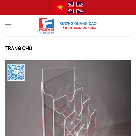
Bỏ
qua
nội
dung
TRANG CHỦ