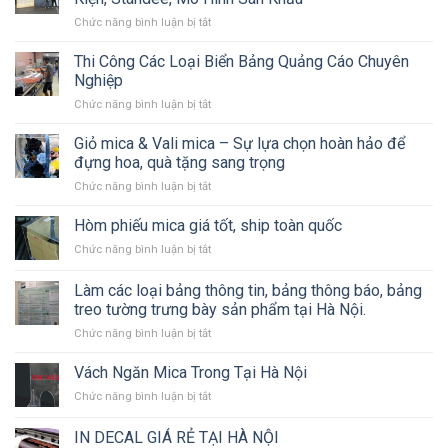
Inox–
ở
Chức năng bình luận bị tắt
Mica
Dịch
Có
vụ
LED
Thi Công Các Loại Biển Bảng Quảng Cáo Chuyên
Thiết
Nghiệp
kế
ở
Chức năng bình luận bị tắt
&
Thi
Thi
Công
Giỏ mica & Vali mica – Sự lựa chọn hoàn hảo để
công
Các
Biển
đựng hoa, quà tặng sang trọng
Loại
Bạt,
ở
Chức năng bình luận bị tắt
Biển
Backdrop
Giỏ
Bảng
Sự
mica
Hòm phiếu mica giá tốt, ship toàn quốc
Quảng
Kiện,
&
Cáo
Standee,
ở
Chức năng bình luận bị tắt
Vali
Chuyên
Mô
Hòm
mica
Nghiệp
Hình
phiếu
Làm các loại bảng thông tin, bảng thông báo, bảng
–
Sân
mica
Sự
treo tường trưng bày sản phẩm tại Hà Nội.
Khấu
giá
lựa
ở
Chức năng bình luận bị tắt
tốt,
chọn
Làm
ship
hoàn
các
toàn
Vách Ngăn Mica Trong Tại Hà Nội
hảo
loại
quốc
để
ở
Chức năng bình luận bị tắt
bảng
đựng
Vách
thông
hoa,
Ngăn
IN DECAL GIÁ RẺ TẠI HÀ NỘI
tin,
quà
Mica