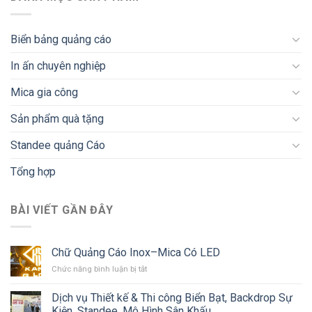
Biển bảng quảng cáo
In ấn chuyên nghiệp
Mica gia công
Sản phẩm quà tặng
Standee quảng Cáo
Tổng hợp
BÀI VIẾT GẦN ĐÂY
Chữ Quảng Cáo Inox–Mica Có LED
ở
Chức năng bình luận bị tắt
Chữ
Quảng
Dịch vụ Thiết kế & Thi công Biển Bạt, Backdrop Sự
Cáo
Kiện, Standee, Mô Hình Sân Khấu