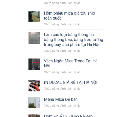
ở
Chức năng bình luận bị tắt
Bảng
Sự
Giỏ
Quảng
Kiện,
mica
Cáo
Hòm phiếu mica giá tốt, ship
Standee,
&
Chuyên
Mô
toàn quốc
Vali
Nghiệp
Hình
ở
Chức năng bình luận bị tắt
mica
Sân
Hòm
–
Khấu
phiếu
Làm các loại bảng thông tin,
Sự
mica
lựa
bảng thông báo, bảng treo tường
giá
chọn
trưng bày sản phẩm tại Hà Nội.
tốt,
hoàn
ở
Chức năng bình luận bị tắt
ship
hảo
Làm
toàn
để
các
quốc
Vách Ngăn Mica Trong Tại Hà
đựng
loại
hoa,
Nội
bảng
quà
ở
Chức năng bình luận bị tắt
thông
tặng
Vách
tin,
sang
Ngăn
IN DECAL GIÁ RẺ TẠI HÀ NỘI
bảng
trọng
Mica
thông
ở
Chức năng bình luận bị tắt
Trong
báo,
IN
Tại
bảng
DECAL
Menu Mica Để bàn
Hà
treo
GIÁ
Nội
tường
ở
Chức năng bình luận bị tắt
RẺ
trưng
Menu
TẠI
bày
Mica
HÀ
Hòm Phiếu Sự Kiện Rẻ,Đẹp