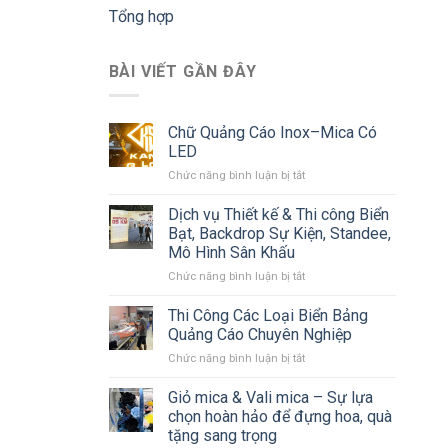
Tổng hợp
BÀI VIẾT GẦN ĐÂY
Chữ Quảng Cáo Inox–Mica Có
LED
ở
Chức năng bình luận bị tắt
Chữ
Quảng
Dịch vụ Thiết kế & Thi công Biển
Cáo
Bạt, Backdrop Sự Kiện, Standee,
Inox–
Mô Hình Sân Khấu
Mica
ở
Chức năng bình luận bị tắt
Có
Dịch
LED
vụ
Thi Công Các Loại Biển Bảng
Thiết
Quảng Cáo Chuyên Nghiệp
kế
ở
Chức năng bình luận bị tắt
&
Thi
Thi
Công
Giỏ mica & Vali mica – Sự lựa
công
Các
Biển
chọn hoàn hảo để đựng hoa, quà
Loại
Bạt,
tặng sang trọng
Biển
Backdrop