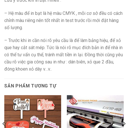
Lưu ý trước khi in bạt Hiflex :
– Hệ màu để in bạt là hệ màu CMYK , mỗi cơ sở đều có cách
chỉnh màu riêng nên tốt nhất in test trước rồi mới đặt hàng
số lượng.
– Trước khi in cần nói rõ yêu cầu là để làm bảng hiệu, để xỏ
que hay cắt sát mép. Tức là nói rõ mục đích bản in để nhà in
có thể tư vấn cụ thể, tránh mất tiền in lại. Đồng thời cũng yêu
cầu rõ việc gia công sau in như : dán biên, xỏ que 2 đầu,
đóng khoen xỏ dây v…v..
SẢN PHẨM TƯƠNG TỰ