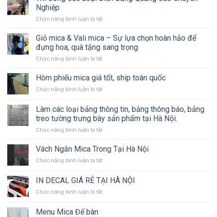
Thiết
Nghiệp
kế
ở
Chức năng bình luận bị tắt
&
Thi
Thi
Công
Giỏ mica & Vali mica – Sự lựa chọn hoàn hảo để
công
Các
Biển
đựng hoa, quà tặng sang trọng
Loại
Bạt,
ở
Chức năng bình luận bị tắt
Biển
Backdrop
Giỏ
Bảng
Sự
mica
Hòm phiếu mica giá tốt, ship toàn quốc
Quảng
Kiện,
&
Cáo
Standee,
ở
Chức năng bình luận bị tắt
Vali
Chuyên
Mô
Hòm
mica
Nghiệp
Hình
phiếu
Làm các loại bảng thông tin, bảng thông báo, bảng
–
Sân
mica
Sự
treo tường trưng bày sản phẩm tại Hà Nội.
Khấu
giá
lựa
ở
Chức năng bình luận bị tắt
tốt,
chọn
Làm
ship
hoàn
các
toàn
Vách Ngăn Mica Trong Tại Hà Nội
hảo
loại
quốc
để
ở
Chức năng bình luận bị tắt
bảng
đựng
Vách
thông
hoa,
Ngăn
IN DECAL GIÁ RẺ TẠI HÀ NỘI
tin,
quà
Mica
bảng
tặng
ở
Chức năng bình luận bị tắt
Trong
thông
sang
IN
Tại
báo,
trọng
DECAL
Hà
Menu Mica Để bàn
bảng
GIÁ