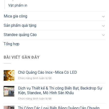
Vật phẩm in
Mica gia công
Sản phẩm quà tặng
Standee quảng Cáo
Tổng hợp
BÀI VIẾT GẦN ĐÂY
Chữ Quảng Cáo Inox–Mica Có LED
ở
Chức năng bình luận bị tắt
Chữ
Quảng
Dịch vụ Thiết kế & Thi công Biển Bạt, Backdrop Sự
Cáo
Kiện, Standee, Mô Hình Sân Khấu
Inox–
ở
Chức năng bình luận bị tắt
Mica
Dịch
Có
vụ
LED
Thi Công Các Loại Biển Bảng Quảng Cáo Chuyên