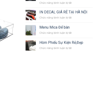
quà
ở
Chức năng bình luận bị tắt
thông
tặng
Vách
tin,
sang
Ngăn
IN DECAL GIÁ RẺ TẠI HÀ NỘI
bảng
trọng
Mica
thông
ở
Chức năng bình luận bị tắt
Trong
báo,
IN
Tại
bảng
DECAL
Menu Mica Để bàn
Hà
treo
GIÁ
Nội
tường
ở
Chức năng bình luận bị tắt
RẺ
trưng
Menu
TẠI
bày
Mica
HÀ
Hòm Phiếu Sự Kiện Rẻ,Đẹp
sản
Để
NỘI
phẩm
ở
Chức năng bình luận bị tắt
bàn
tại
Hòm
Hà
Phiếu
Nội.
Sự
Kiện
Rẻ,Đẹp