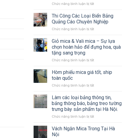
ở
Chức năng bình luận bị tắt
Có
Dịch
LED
vụ
Thi Công Các Loại Biển Bảng
Thiết
Quảng Cáo Chuyên Nghiệp
kế
ở
Chức năng bình luận bị tắt
&
Thi
Thi
Công
Giỏ mica & Vali mica – Sự lựa
công
Các
Biển
chọn hoàn hảo để đựng hoa, quà
Loại
Bạt,
tặng sang trọng
Biển
Backdrop
ở
Chức năng bình luận bị tắt
Bảng
Sự
Giỏ
Quảng
Kiện,
mica
Cáo
Hòm phiếu mica giá tốt, ship
Standee,
&
Chuyên
Mô
toàn quốc
Vali
Nghiệp
Hình
ở
Chức năng bình luận bị tắt
mica
Sân
Hòm
–
Khấu
phiếu
Làm các loại bảng thông tin,
Sự
mica
lựa
bảng thông báo, bảng treo tường
giá
chọn
trưng bày sản phẩm tại Hà Nội.
tốt,
hoàn
ở
Chức năng bình luận bị tắt
ship
hảo
Làm
toàn
để
các
quốc
Vách Ngăn Mica Trong Tại Hà
đựng
loại
hoa,
Nội
bảng