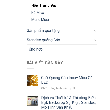
Hộp Trưng Bày
Kệ Mica
Menu Mica
Sản phẩm quà tặng
Standee quảng Cáo
Tổng hợp
BÀI VIẾT GẦN ĐÂY
Chữ Quảng Cáo Inox–Mica Có
LED
ở
Chức năng bình luận bị tắt
Chữ
Quảng
Dịch vụ Thiết kế & Thi công Biển
Cáo
Bạt, Backdrop Sự Kiện, Standee,
Inox–
Mô Hình Sân Khấu
Mica