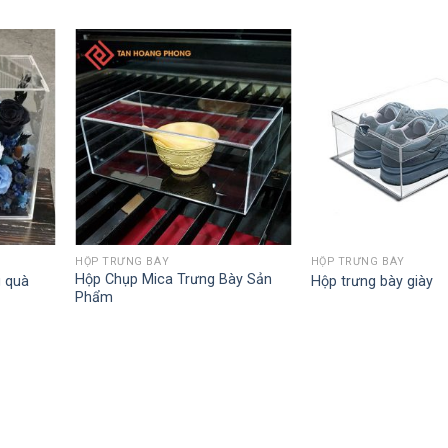
HỘP TRƯNG BÀY
HỘP TRƯNG BÀY
Hộp Chụp Mica Trưng Bày Sản
g quà
Hộp trưng bày giày
Phẩm