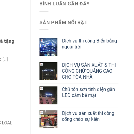
BÌNH LUẬN GẦN ĐÂY
SẢN PHẨM NỔI BẬT
Dịch vụ thi công Biển bảng
uà tặng
ngoài trời
[...]
DỊCH VỤ SẢN XUẤT & THI
CÔNG CHỮ QUẢNG CÁO
CHO TÒA NHÀ
Chữ tôn sơn tĩnh điện gắn
LED cắm bề mặt
Dịch vụ sản xuất thi công
cổng chào sự kiện
LOẠI: