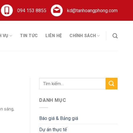
094 153 8855
kd@tanhoangphong.com
H VỤ
TIN TỨC
LIÊN HỆ
CHÍNH SÁCH
DANH MỤC
n sáng,
Báo giá & Bảng giá
Dự án thực tế