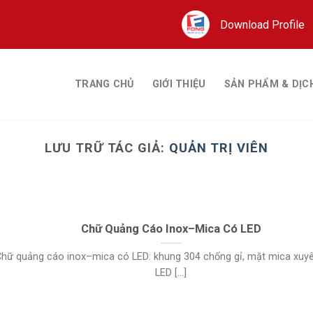
Download Profile
TRANG CHỦ
GIỚI THIỆU
SẢN PHẨM & DỊC
LƯU TRỮ TÁC GIẢ:
QUẢN TRỊ VIÊN
Chữ Quảng Cáo Inox–Mica Có LED
hữ quảng cáo inox–mica có LED: khung 304 chống gỉ, mặt mica xuyê
LED [...]