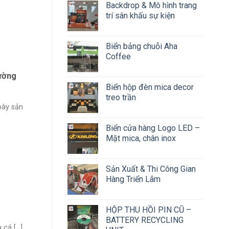
Backdrop & Mô hình trang
trí sân khấu sự kiện
Biển bảng chuỗi Aha
Coffee
tường
Biển hộp đèn mica decor
treo trần
bày sản
Biển cửa hàng Logo LED –
Mặt mica, chân inox
Sản Xuất & Thi Công Gian
Hàng Triển Lãm
HỘP THU HỒI PIN CŨ –
BATTERY RECYCLING
á [...]