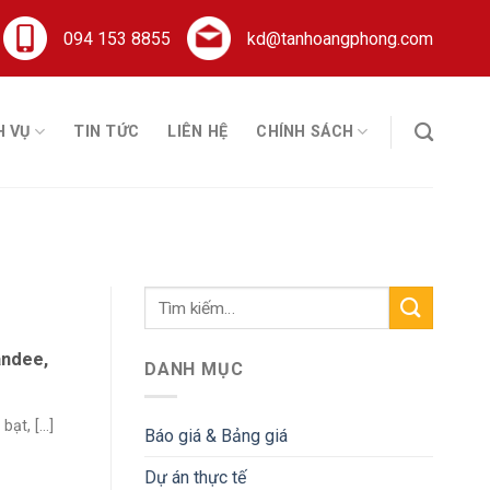
094 153 8855
kd@tanhoangphong.com
H VỤ
TIN TỨC
LIÊN HỆ
CHÍNH SÁCH
andee,
DANH MỤC
t, [...]
Báo giá & Bảng giá
Dự án thực tế