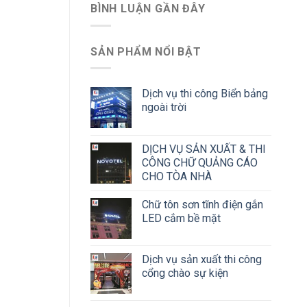
BÌNH LUẬN GẦN ĐÂY
SẢN PHẨM NỔI BẬT
Dịch vụ thi công Biển bảng
ngoài trời
DỊCH VỤ SẢN XUẤT & THI
CÔNG CHỮ QUẢNG CÁO
CHO TÒA NHÀ
Chữ tôn sơn tĩnh điện gắn
LED cắm bề mặt
Dịch vụ sản xuất thi công
cổng chào sự kiện