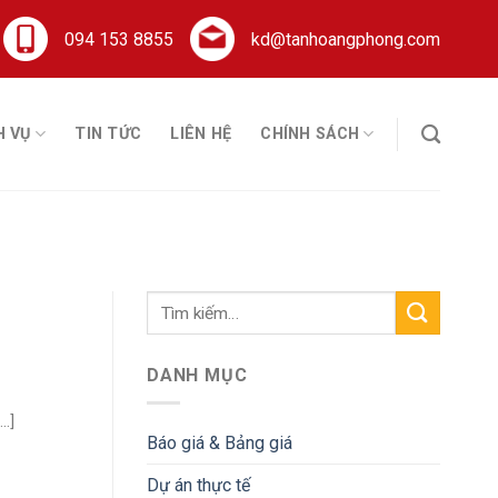
094 153 8855
kd@tanhoangphong.com
H VỤ
TIN TỨC
LIÊN HỆ
CHÍNH SÁCH
DANH MỤC
.]
Báo giá & Bảng giá
Dự án thực tế