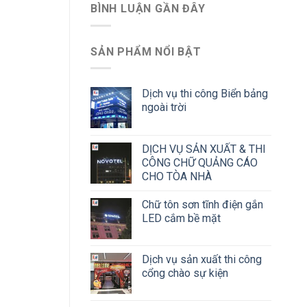
BÌNH LUẬN GẦN ĐÂY
SẢN PHẨM NỔI BẬT
Dịch vụ thi công Biển bảng
ngoài trời
DỊCH VỤ SẢN XUẤT & THI
CÔNG CHỮ QUẢNG CÁO
CHO TÒA NHÀ
Chữ tôn sơn tĩnh điện gắn
LED cắm bề mặt
Dịch vụ sản xuất thi công
cổng chào sự kiện