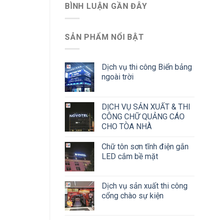
BÌNH LUẬN GẦN ĐÂY
SẢN PHẨM NỔI BẬT
Dịch vụ thi công Biển bảng
ngoài trời
DỊCH VỤ SẢN XUẤT & THI
CÔNG CHỮ QUẢNG CÁO
CHO TÒA NHÀ
Chữ tôn sơn tĩnh điện gắn
LED cắm bề mặt
Dịch vụ sản xuất thi công
cổng chào sự kiện