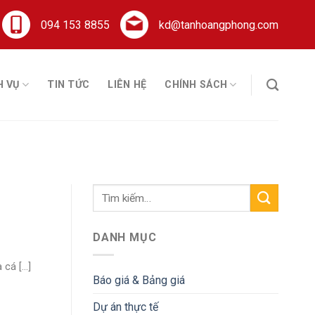
094 153 8855
kd@tanhoangphong.com
H VỤ
TIN TỨC
LIÊN HỆ
CHÍNH SÁCH
DANH MỤC
á [...]
Báo giá & Bảng giá
Dự án thực tế