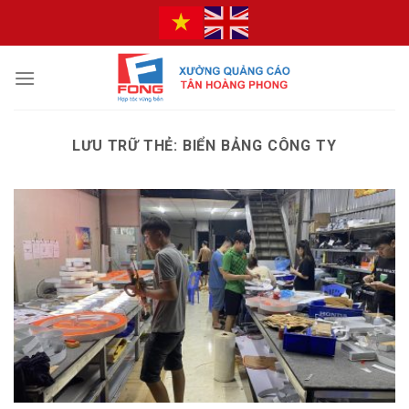
Bỏ
qua
nội
dung
LƯU TRỮ THẺ:
BIỂN BẢNG CÔNG TY