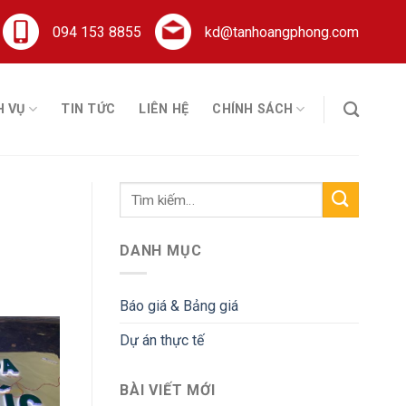
094 153 8855
kd@tanhoangphong.com
H VỤ
TIN TỨC
LIÊN HỆ
CHÍNH SÁCH
DANH MỤC
Báo giá & Bảng giá
Dự án thực tế
BÀI VIẾT MỚI